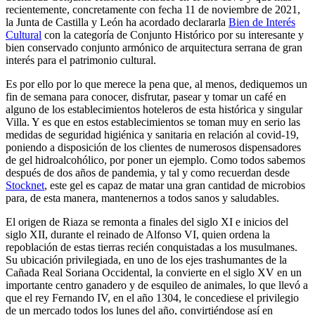
recientemente, concretamente con fecha 11 de noviembre de 2021,
la Junta de Castilla y León ha acordado declararla
Bien de Interés
Cultural
con la categoría de Conjunto Histórico por su interesante y
bien conservado conjunto armónico de arquitectura serrana de gran
interés para el patrimonio cultural.
Es por ello por lo que merece la pena que, al menos, dediquemos un
fin de semana para conocer, disfrutar, pasear y tomar un café en
alguno de los establecimientos hoteleros de esta histórica y singular
Villa. Y es que en estos establecimientos se toman muy en serio las
medidas de seguridad higiénica y sanitaria en relación al covid-19,
poniendo a disposición de los clientes de numerosos dispensadores
de gel hidroalcohólico, por poner un ejemplo. Como todos sabemos
después de dos años de pandemia, y tal y como recuerdan desde
Stocknet
, este gel es capaz de matar una gran cantidad de microbios
para, de esta manera, mantenernos a todos sanos y saludables.
El origen de Riaza se remonta a finales del siglo XI e inicios del
siglo XII, durante el reinado de Alfonso VI, quien ordena la
repoblación de estas tierras recién conquistadas a los musulmanes.
Su ubicación privilegiada, en uno de los ejes trashumantes de la
Cañada Real Soriana Occidental, la convierte en el siglo XV en un
importante centro ganadero y de esquileo de animales, lo que llevó a
que el rey Fernando IV, en el año 1304, le concediese el privilegio
de un mercado todos los lunes del año, convirtiéndose así en