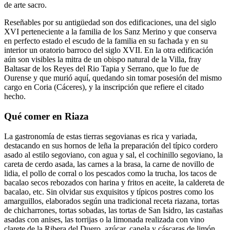
de arte sacro.
Reseñables por su antigüedad son dos edificaciones, una del siglo
XVI perteneciente a la familia de los Sanz Merino y que conserva
en perfecto estado el escudo de la familia en su fachada y en su
interior un oratorio barroco del siglo XVII. En la otra edificación
aún son visibles la mitra de un obispo natural de la Villa, fray
Baltasar de los Reyes del Rio Tapia y Serrano, que lo fue de
Ourense y que murió aquí, quedando sin tomar posesión del mismo
cargo en Coria (Cáceres), y la inscripción que refiere el citado
hecho.
Qué comer en Riaza
La gastronomía de estas tierras segovianas es rica y variada,
destacando en sus hornos de leña la preparación del típico cordero
asado al estilo segoviano, con agua y sal, el cochinillo segoviano, la
careta de cerdo asada, las carnes a la brasa, la carne de novillo de
lidia, el pollo de corral o los pescados como la trucha, los tacos de
bacalao secos rebozados con harina y fritos en aceite, la caldereta de
bacalao, etc. Sin olvidar sus exquisitos y típicos postres como los
amarguillos, elaborados según una tradicional receta riazana, tortas
de chicharrones, tortas sobadas, las tortas de San Isidro, las castañas
asadas con anises, las torrijas o la limonada realizada con vino
clarete de la Ribera del Duero, azúcar, canela y cáscaras de limón.