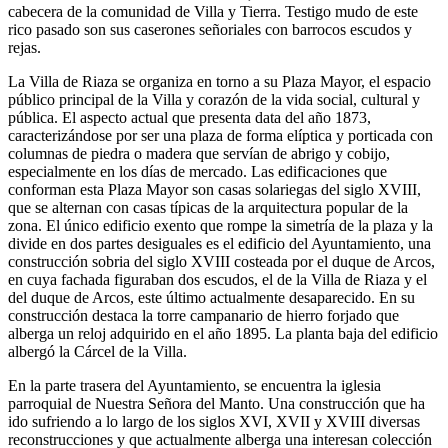
cabecera de la comunidad de Villa y Tierra. Testigo mudo de este
rico pasado son sus caserones señoriales con barrocos escudos y
rejas.
La Villa de Riaza se organiza en torno a su Plaza Mayor, el espacio
público principal de la Villa y corazón de la vida social, cultural y
pública. El aspecto actual que presenta data del año 1873,
caracterizándose por ser una plaza de forma elíptica y porticada con
columnas de piedra o madera que servían de abrigo y cobijo,
especialmente en los días de mercado. Las edificaciones que
conforman esta Plaza Mayor son casas solariegas del siglo XVIII,
que se alternan con casas típicas de la arquitectura popular de la
zona. El único edificio exento que rompe la simetría de la plaza y la
divide en dos partes desiguales es el edificio del Ayuntamiento, una
construcción sobria del siglo XVIII costeada por el duque de Arcos,
en cuya fachada figuraban dos escudos, el de la Villa de Riaza y el
del duque de Arcos, este último actualmente desaparecido. En su
construcción destaca la torre campanario de hierro forjado que
alberga un reloj adquirido en el año 1895. La planta baja del edificio
albergó la Cárcel de la Villa.
En la parte trasera del Ayuntamiento, se encuentra la iglesia
parroquial de Nuestra Señora del Manto. Una construcción que ha
ido sufriendo a lo largo de los siglos XVI, XVII y XVIII diversas
reconstrucciones y que actualmente alberga una interesan colección