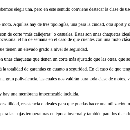
emos elegir una, pero en este sentido conviene destacar la clase de us
oto. Aquí las hay de tres tipologías, una para la ciudad, otra sport y 
son de corte “más callejeras” o casuales. Estas son unas chaquetas idea
a ocasional el fin de semana en el caso de que cuentes con una moto clási
ue tienen un elevado grado a nivel de seguridad.
n unas chaquetas que tienen un corte más ajustado que las otras, que 
á la totalidad de garantías en cuanto a seguridad. En el caso de que ten
na gran polivalencia, las cuales nos valdrán para toda clase de motos, 
s y hay una membrana impermeable incluida.
atilidad, resistencia e ideales para que puedas hacer una utilización mix
ara las bajas temperaturas en época invernal y también para los días d