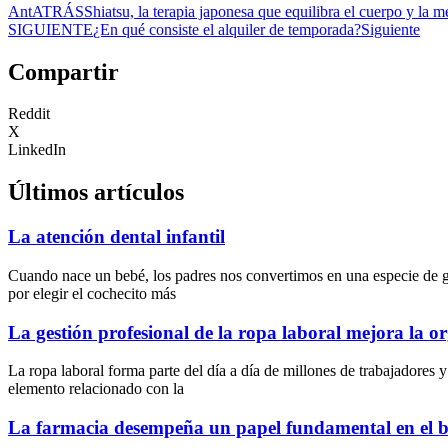
Ant
ATRÁS
Shiatsu, la terapia japonesa que equilibra el cuerpo y la m
SIGUIENTE
¿En qué consiste el alquiler de temporada?
Siguiente
Compartir
Reddit
X
LinkedIn
Últimos artículos
La atención dental infantil
Cuando nace un bebé, los padres nos convertimos en una especie de gu
por elegir el cochecito más
La gestión profesional de la ropa laboral mejora la o
La ropa laboral forma parte del día a día de millones de trabajadore
elemento relacionado con la
La farmacia desempeña un papel fundamental en el bi