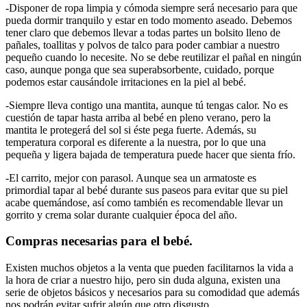
-Disponer de ropa limpia y cómoda siempre será necesario para que
pueda dormir tranquilo y estar en todo momento aseado. Debemos
tener claro que debemos llevar a todas partes un bolsito lleno de
pañales, toallitas y polvos de talco para poder cambiar a nuestro
pequeño cuando lo necesite. No se debe reutilizar el pañal en ningún
caso, aunque ponga que sea superabsorbente, cuidado, porque
podemos estar causándole irritaciones en la piel al bebé.
-Siempre lleva contigo una mantita, aunque tú tengas calor. No es
cuestión de tapar hasta arriba al bebé en pleno verano, pero la
mantita le protegerá del sol si éste pega fuerte. Además, su
temperatura corporal es diferente a la nuestra, por lo que una
pequeña y ligera bajada de temperatura puede hacer que sienta frío.
-El carrito, mejor con parasol. Aunque sea un armatoste es
primordial tapar al bebé durante sus paseos para evitar que su piel
acabe quemándose, así como también es recomendable llevar un
gorrito y crema solar durante cualquier época del año.
Compras necesarias para el bebé.
Existen muchos objetos a la venta que pueden facilitarnos la vida a
la hora de criar a nuestro hijo, pero sin duda alguna, existen una
serie de objetos básicos y necesarios para su comodidad que además
nos podrán evitar sufrir algún que otro disgusto.