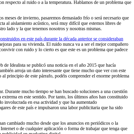
con respecto al ruido o a la temperatura. Hablamos de un problema que
 los meses de invierno, pasaremos demasiado frío o será necesario que
 al aislamiento acústico, será muy difícil que estemos libres de
estro lado y la que tenemos nosotros y nosotras mismas.
onstruidos en este país durante la década anterior se consideraban
mejoras para su vivienda. El ruido nunca va a ser el mejor compañero
onvivir con ruido y lo cierto es que este es un problema que padece
b de Idealista se publicó una noticia en el año 2015 que hacía
 también arroja un dato interesante que tiene mucho que ver con este
al principio de este párrafo, podéis comprender el enorme problema
gar. Durante mucho tiempo se han buscado soluciones a una cuestión
xtrema en este sentido. Por tanto, los últimos años han constituido
ado involucrada en esa actividad y que ha aumentado
ares de este país e impulsaron una labor publicitaria que ha sido
s han cambiado mucho desde que los anuncios en periódicos o la
 Internet o de cualquier aplicación o forma de trabajar que tenga que
 publicidad en marketing digital.