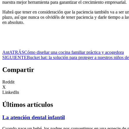
nuestra mejor herramienta para garantizar el crecimiento empresarial.
Habrá que tener en consideración que la paciencia también va a ser una
plazo, así que nunca os olvidéis de tener paciencia y darle tiempo a l
en absoluto.
Ant
ATRÁS
Cómo diseñar una cocina familiar práctica y acogedora
SIGUIENTE
Bucket hat: la solución para proteger a nuestros niños de
Compartir
Reddit
X
LinkedIn
Últimos artículos
La atención dental infantil
Cuando nace un bebé, los padres nos convertimos en una especie de gu