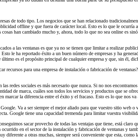
esas de todo tipo. Los negocios que se han relacionado tradicionalment
ublicidad offline y que fuera de carácter local. Esto es lo que le ocurrí
Las cosas han cambiado mucho y, ahora, todo lo que no sea online es sin
ados a las ventanas es que ya no se tienen que limitar a realizar public
nfar. Esto le ha reportado éxito a un buen número de empresas y ha gene
 último es el propósito principal de cualquier empresa y que, sin él, di
car recursos para una empresa de instalación o fabricación de ventanas?
en las redes sociales es más necesario que nunca. Si no nos encontramo
entidad de marca, cuáles son todos los servicios y productos que se ofre
 marcar la diferencia entre el éxito y el fracaso. Esto es lo que nos va
Google. Va a ser siempre el mejor aliado para que vuestro sitio web o vu
cta. Google tiene una capacidad tremenda para limitar vuestra visibilid
onseguimos sacar provecho de todas las ventajas que tiene, está claro 
 ocurrido en el sector de la instalación y fabricación de ventanas y ta
y diferente a otras muchas, siempre será conveniente que esta, como la