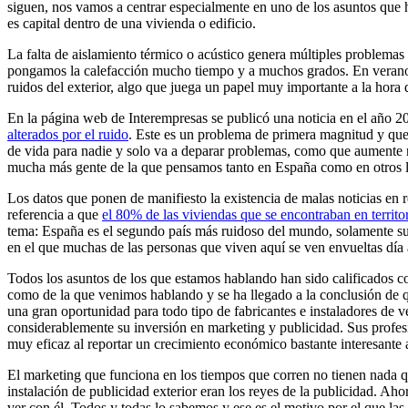
siguen, nos vamos a centrar especialmente en uno de los asuntos que 
es capital dentro de una vivienda o edificio.
La falta de aislamiento térmico o acústico genera múltiples problemas 
pongamos la calefacción mucho tiempo y a muchos grados. En verano, pa
ruidos del exterior, algo que juega un papel muy importante a la hora 
En la página web de Interempresas se publicó una noticia en el año 
alterados por el ruido
. Este es un problema de primera magnitud y que 
de vida para nadie y solo va a deparar problemas, como que aumente n
mucha más gente de la que pensamos tanto en España como en otros 
Los datos que ponen de manifiesto la existencia de malas noticias en r
referencia a que
el 80% de las viviendas que se encontraban en territo
tema: España es el segundo país más ruidoso del mundo, solamente su
en el que muchas de las personas que viven aquí se ven envueltas día 
Todos los asuntos de los que estamos hablando han sido calificados 
como de la que venimos hablando y se ha llegado a la conclusión de q
una gran oportunidad para todo tipo de fabricantes e instaladores de 
considerablemente su inversión en marketing y publicidad. Sus profesi
muy eficaz al reportar un crecimiento económico bastante interesante a
El marketing que funciona en los tiempos que corren no tienen nada q
instalación de publicidad exterior eran los reyes de la publicidad. Ah
ver con él. Todos y todas lo sabemos y ese es el motivo por el que la