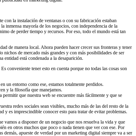
e con la instalación de ventanas o con su fabricación estaban
a a la inmensa mayoría de los negocios, con independencia de la
ónimo de perder tiempo y recursos. Por eso, todo el mundo está tan
idad de manera local. Ahora pueden hacer crecer sus fronteras y tener
rado nichos de mercado más grandes y con más posibilidades de ser
cha entidad está condenada a la desaparición.
 Es conveniente tener esto en cuenta porque no todas las cosas son
s en un entorno como ese, estamos totalmente perdidos.
cen y la filosofía que manejamos.
 a permitir que nuestra web se encuentre más fácilmente y que se
estra redes sociales sean visibles, mucho más de las del resto de la
ad y es imprescindible conocer esto para tratar de evitar problemas.
que vamos a disponer de un negocio que nos resuelva la vida y que
mbién en otros muchos que poco o nada tienen que ver con ese. Por
s demás, apueste de verdad por un marketing digital siempre va a ser