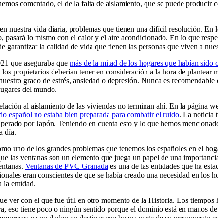
hemos comentado, el de la falta de aislamiento, que se puede producir 
en nuestra vida diaria, problemas que tienen una difícil resolución. En
sará lo mismo con el calor y el aire acondicionado. En lo que respecta
de garantizar la calidad de vida que tienen las personas que viven a nu
2021 que aseguraba que
más de la mitad de los hogares que habían sido c
los propietarios deberían tener en consideración a la hora de plantear 
uestro grado de estrés, ansiedad o depresión. Nunca es recomendable c
lugares del mundo.
elación al aislamiento de las viviendas no terminan ahí. En la página we
rio español no estaba bien preparada para combatir el ruido
. La noticia
perado por Japón. Teniendo en cuenta esto y lo que hemos mencionado 
a día.
como uno de los grandes problemas que tenemos los españoles en el ho
ue las ventanas son un elemento que juega un papel de una importancia e
ventanas.
Ventanas de PVC Granada
es una de las entidades que ha est
onales eran conscientes de que se había creado una necesidad en los hog
 la entidad.
ue ver con el que fue útil en otro momento de la Historia. Los tiempo
ora, eso tiene poco o ningún sentido porque el dominio está en manos de
s empresas ya no dudan en destinar una buena parte de su presupuesto en