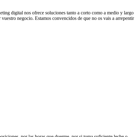
eting digital nos ofrece soluciones tanto a corto como a medio y largo
cer vuestro negocio. Estamos convencidos de que no os vais a arrepentir
iciones, por las horas que duerme, por si toma suficiente leche o