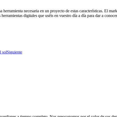
 herramienta necesaria en un proyecto de estas características. El mark
as herramientas digitales que uséis en vuestro día a día para dar a cono
l sol
Siguiente
ardianes a tiempo completo. Nos preocupamos por el color de sus depos